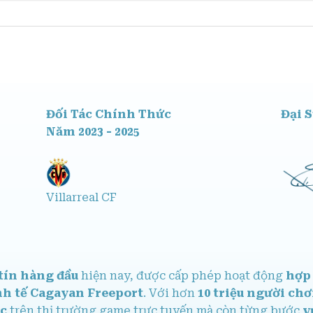
Đối Tác Chính Thức
Đại 
Năm 2023 - 2025
Villarreal CF
 tín hàng đầu
hiện nay, được cấp phép hoạt động
hợp 
h tế Cagayan Freeport
. Với hơn
10 triệu người chơ
ắc
trên thị trường game trực tuyến mà còn từng bước
v