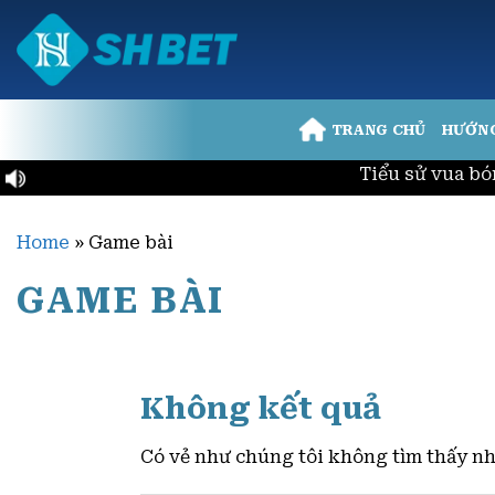
TRANG CHỦ
HƯỚN
Tiểu sử vua bóng
Home
»
Game bài
GAME BÀI
Không kết quả
Có vẻ như chúng tôi không tìm thấy nhữ