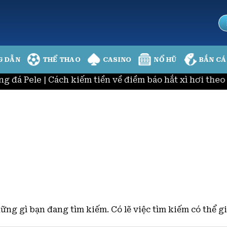
G DẪN
THỂ THAO
CASINO
NỔ HŨ
BẮN CÁ
 đá Pele
|
Cách kiếm tiền về điềm báo hắt xì hơi theo g
ng gì bạn đang tìm kiếm. Có lẽ việc tìm kiếm có thể gi