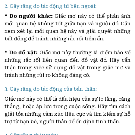
2. Gãy răng do tác động từ bên ngoài:
* Do người khác:
Giấc mơ này có thể phản ánh
mối quan hệ không tốt giữa bạn và người đó. Cần
xem xét lại mối quan hệ này và giải quyết những
bất đồng để tránh những rắc rối tiềm ẩn.
* Do đồ vật:
Giấc mơ này thường là điềm báo về
những rắc rối liên quan đến đồ vật đó. Hãy cẩn
thận trong việc sử dụng đồ vật trong giấc mơ và
tránh những rủi ro không đáng có.
3. Gãy răng do tác động của bản thân:
Giấc mơ này có thể là dấu hiệu của sự lo lắng, căng
thẳng, hoặc áp lực trong cuộc sống. Hãy tìm cách
giải tỏa những cảm xúc tiêu cực và tìm kiếm sự hỗ
trợ từ bạn bè, người thân để ổn định tinh thần.