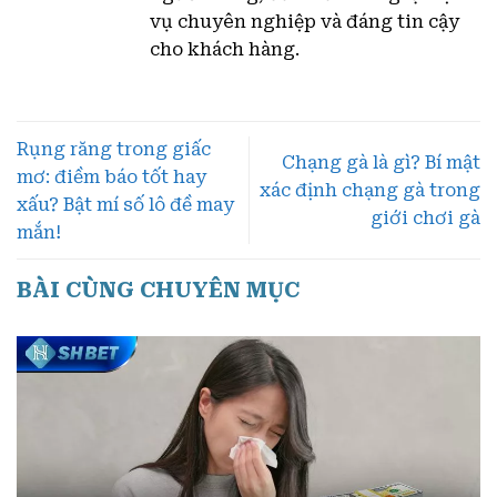
vụ chuyên nghiệp và đáng tin cậy
cho khách hàng.
Rụng răng trong giấc
Chạng gà là gì? Bí mật
mơ: điềm báo tốt hay
xác định chạng gà trong
xấu? Bật mí số lô đề may
giới chơi gà
mắn!
BÀI CÙNG CHUYÊN MỤC