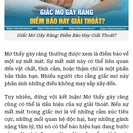
Giấc Mơ Gãy Răng: Điềm Báo Hay Giải Thoát?
Mơ thấy gãy răng thường được xem là điềm báo về
một sự mất mát. Sự mất mát này có thể liên quan
đến vật chất, tình cảm, hoặc thậm chí là một phần
bản thân bạn. Nhiều người cho rằng giấc mơ này
phản ánh những điều không may sắp xảy đến.
Tuy nhiên, đừng vội kết luận! Mơ thấy gãy răng
cũng có thể là dấu hiệu của sự giải thoát. Nếu sự
mất mát trong giấc mơ là về những cảm xúc tiêu
cực, những mối quan hệ độc hại, hay những gánh
nặng tâm lý, thì nó có thể báo hiệu bạn đang bước