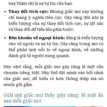
hay thậm chí là sự tự tin của bạn.
Thay đổi tích cực:
Nhưng giấc mơ này không
chỉ mang ý nghĩa tiêu cực. Gãy răng đôi khi là
biểu tượng của sự thay đổi tích cực, sự lột xác
và thay đổi để tiến lên phía trước.
Băn khoăn về ngoại hình:
Răng là biểu tượng
cho vẻ ngoài và sự tự tin. Gãy răng trong mơ có
thể phản ánh nỗi lo về ngoại hình, về những
đánh giá từ người xung quanh.
Hãy nhớ rằng, mỗi giấc mơ gãy răng là một câu
chuyện riêng biệt. Hãy thử đặt mình vào bối cảnh
của giấc mơ, để hiểu rõ hơn thông điệp mà nó
muốn gửi gắm.
Giải mã giấc mơ thấy gãy răng: Bí mật ẩn
sau mỗi giấc mơ