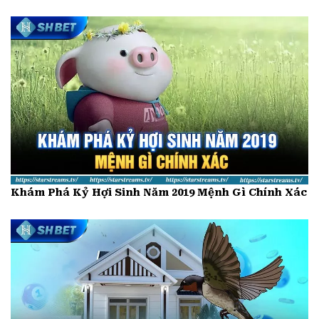
Khám Phá Kỷ Hợi Sinh Năm 2019 Mệnh Gì Chính Xác