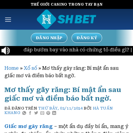
THẾ GIỚI CASINO TRONG TAY BẠN
ĐĂNG NHẬP
ĐĂNG KÝ
đáp bướm bay vào nhà có chứng tỏ điều gì?
|
Khám Phá 
Home
»
Xổ số
»
Mơ thấy gãy răng: Bí mật ẩn sau
giấc mơ và điềm báo bất ngờ.
Mơ thấy gãy răng: Bí mật ẩn sau
giấc mơ và điềm báo bất ngờ.
ĐÃ ĐĂNG TRÊN
THỨ BẢY, 02/11/2024
BỞI
HÀ TUẤN
KHANG
Giấc mơ gãy răng
– một ẩn dụ đầy bí ẩn, mang ý