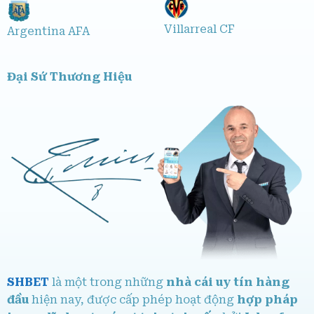
Villarreal CF
Argentina AFA
Đại Sứ Thương Hiệu
SHBET
là một trong những
nhà cái uy tín hàng
đầu
hiện nay, được cấp phép hoạt động
hợp pháp